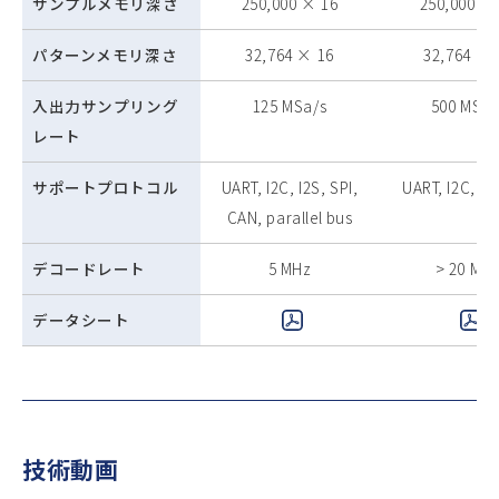
サンプルメモリ深さ
250,000 × 16
250,000 ×
パターンメモリ深さ
32,764 × 16
32,764 × 
入出力サンプリング
125 MSa/s
500 MSa/
レート
サポートプロトコル
UART, I2C, I2S, SPI,
UART, I2C, I2S
CAN, parallel bus
デコードレート
5 MHz
> 20 MH
データシート
技術動画