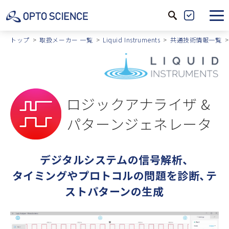
サ
製
イ
品
トップ
取扱メーカー 一覧
Liquid Instruments
共通技術情報一覧
ト
絞
内
込
検
索
ロジックアナライザ &
パターンジェネレータ
デジタルシステムの信号解析、
タイミングやプロトコルの問題を診断、テ
ストパターンの生成