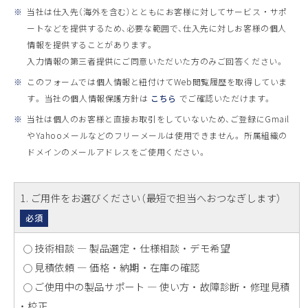
※
当社は仕入先（海外を含む）とともにお客様に対してサービス ・ サポ
ートなどを提供するため、必要な範囲で、仕入先に対しお客様の個人
情報を提供することがあります。
入力情報の第三者提供にご同意いただいた方のみご回答ください。
※
このフォームでは個人情報と紐付けてWeb閲覧履歴を取得していま
す。 当社の個人情報保護方針は
こちら
でご確認いただけます。
※
当社は個人のお客様と直接お取引をしていないため、ご登録にGmail
やYahooメールなどのフリーメールは使用できません。 所属組織の
ドメインのメールアドレスをご使用ください。
1
. ご用件をお選びください（最短で担当へおつなぎします）
必須
技術相談 ― 製品選定 ・ 仕様相談 ・ デモ希望
見積依頼 ― 価格 ・ 納期 ・ 在庫の確認
ご使用中の製品サポート ― 使い方 ・ 故障診断 ・ 修理見積
・ 校正