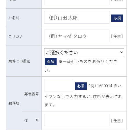
お名前
必須
［任意］
フリガナ
案件での役割
※一番近いものをお選びくださ
必須
い。
（例）1600014 ※ハ
必須
郵便番号
イフンなしで入力すると、住所が表示され
勤務地
ます。
［任意］
住 所