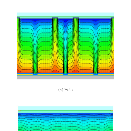
（a）PVA ：