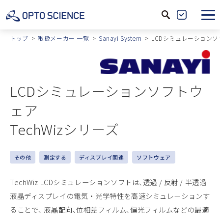
サ
製
イ
品
トップ
取扱メーカー 一覧
Sanayi System
LCDシミュレーションソフ
ト
絞
内
込
検
LCDシミュレーションソフトウ
索
ェア
TechWizシリーズ
その他
測定する
ディスプレイ関連
ソフトウェア
TechWiz LCDシミュレーションソフトは、透過 / 反射 / 半透過
液晶ディスプレイの電気 ・ 光学特性を高速シミュレーションす
ることで、 液晶配向、位相差フィルム、偏光フィルムなどの最適