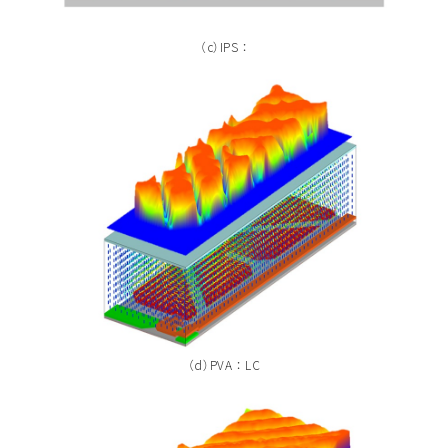
（c）IPS ：
（d）PVA ： LC