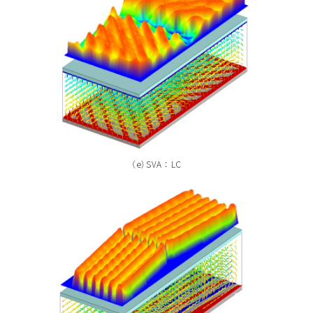
（e）SVA ： LC