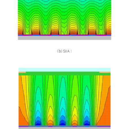
（b）SVA ：