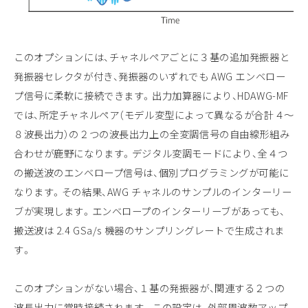
このオプションには、チャネルペアごとに３基の追加発振器と
発振器セレクタが付き、発振器のいずれでも AWG エンベロー
プ信号に柔軟に接続できます。出力加算器により、HDAWG-MF
では、所定チャネルペア（モデル変型によって異なるが合計４～
８波長出力）の２つの波長出力上の全変調信号の自由線形組み
合わせが鹿野になります。デジタル変調モードにより、全４つ
の搬送波のエンベロープ信号は、個別プログラミングが可能に
なります。その結果、AWG チャネルのサンプルのインターリー
ブが実現します。エンベロープのインターリーブがあっても、
搬送波は 2.4 GSa/s 機器のサンプリングレートで生成されま
す。
このオプションがない場合、１基の発振器が、関連する２つの
波長出力に常時接続されます。この設定は、外部周波数アップ