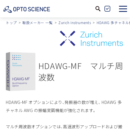
サ
製
イ
品
トップ
取扱メーカー 一覧
Zurich Instruments
HDAWG 多チャネ
ト
絞
内
込
検
索
HDAWG-MF マルチ周
波数
HDAWG-MF オプションにより、発振器の数が増え、 HDAWG 多
チャネル AWG の振幅変調機能が強化されます。
マルチ周波数オプションでは、高速波形アップロードおよび搬