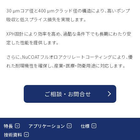
30 µmコア径と400 µmクラッド径の構造により、高いポンプ
吸収と低スプライス損失を実現します。
XPH設計により効率を高め、過酷な条件下でも長期にわたり安
定した性能を提供します。
さらに、NuCOATフルオロアクリレートコーティングにより、優
れた耐環境性を確保し、産業・医療・防衛用途に対応します。
ご相談 ・ お問合せ
特長
アプリケーション
仕様
技術資料