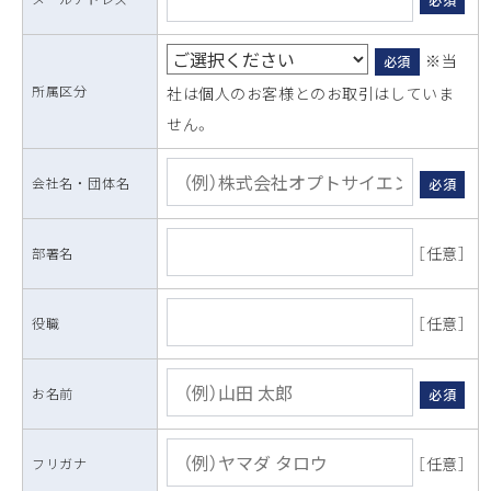
※当
必須
所属区分
社は個人のお客様とのお取引はしていま
せん。
会社名 ・ 団体名
必須
［任意］
部署名
［任意］
役職
お名前
必須
［任意］
フリガナ