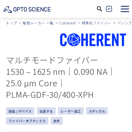
サ
製
イ
品
トップ
取扱メーカー 一覧
Coherent
特殊光ファイバー
パッシブ
ト
絞
内
込
検
索
マルチモードファイバー
1530 – 1625 nm｜0.090 NA｜
25.0 µm Core｜
PLMA-GDF-30/400-XPH
部品 / デバイス
伝送する
レーザー加工
メディカル
ファイバーオプティクス
赤外