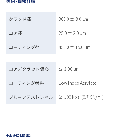
幾何・機械仕様
クラッド径
300.0 ± 8.0 µm
コア径
25.0 ± 2.0 µm
コーティング径
450.0 ± 15.0 µm
コア／クラッド偏心
≤ 2.00 µm
コーティング材料
Low Index Acrylate
2
プルーフテストレベル
≥ 100 kpsi (0.7 GN/m
)
技術資料