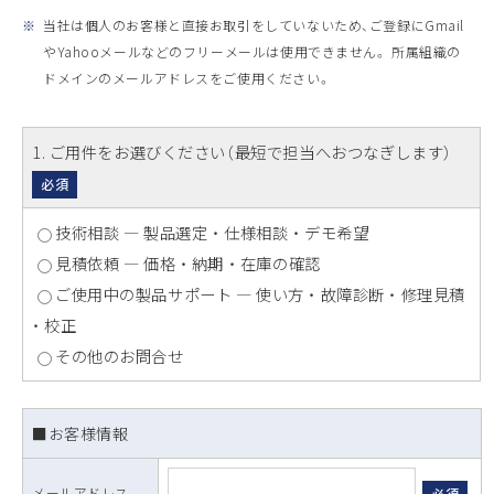
※
当社は個人のお客様と直接お取引をしていないため、ご登録にGmail
やYahooメールなどのフリーメールは使用できません。 所属組織の
ドメインのメールアドレスをご使用ください。
1
. ご用件をお選びください（最短で担当へおつなぎします）
必須
技術相談 ― 製品選定 ・ 仕様相談 ・ デモ希望
見積依頼 ― 価格 ・ 納期 ・ 在庫の確認
ご使用中の製品サポート ― 使い方 ・ 故障診断 ・ 修理見積
・ 校正
その他のお問合せ
■お客様情報
メールアドレス
必須