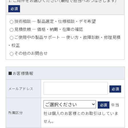
1
. ご用件をお選びください（最短で担当へおつなぎします）
必須
技術相談 ― 製品選定 ・ 仕様相談 ・ デモ希望
見積依頼 ― 価格 ・ 納期 ・ 在庫の確認
ご使用中の製品サポート ― 使い方 ・ 故障診断 ・ 修理見積
・ 校正
その他のお問合せ
■お客様情報
メールアドレス
必須
※当
必須
所属区分
社は個人のお客様とのお取引はしていま
せん。