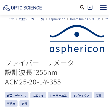
サ
製
イ
品
トップ
取扱メーカー 一覧
asphericon
BeamTuningシリーズ
フ
ト
絞
内
込
検
索
ファイバーコリメータ
設計波長：355nm |
ACM25-20-L-Y-355
部品 / デバイス
加工する
レーザー加工
オプティクス
紫外
可視光
赤外