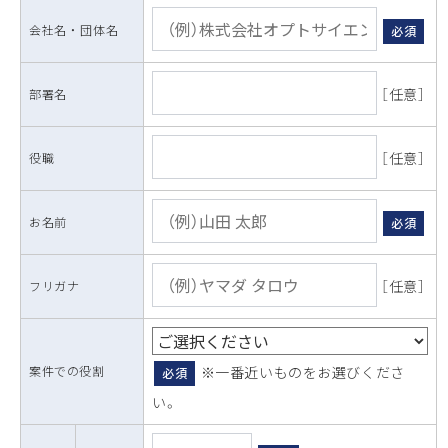
会社名 ・ 団体名
必須
［任意］
部署名
［任意］
役職
お名前
必須
［任意］
フリガナ
案件での役割
※一番近いものをお選びくださ
必須
い。