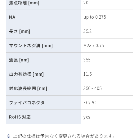
焦点距離 [mm]
20
NA
up to 0.275
長さ [mm]
35.2
マウントネジ溝 [mm]
M28 x 0.75
波長 [nm]
355
出力有効径 [mm]
11.5
対応波長範囲 [nm]
350 - 405
ファイバコネクタ
FC/PC
RoHS 対応
yes
※
上記の仕様は予告なく変更される場合があります。