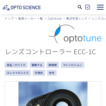
サ
製
イ
品
トップ
取扱メーカー 一覧
Optotune
焦点可変レンズ
レンズコ
ト
絞
内
込
検
索
レンズコントローラー ECC-1C
部品 / デバイス
駆動する
顕微鏡
マシンビジョン
エレクトロニクス
可視光
赤外