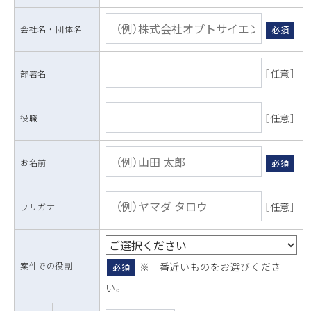
会社名 ・ 団体名
必須
［任意］
部署名
［任意］
役職
お名前
必須
［任意］
フリガナ
案件での役割
※一番近いものをお選びくださ
必須
い。