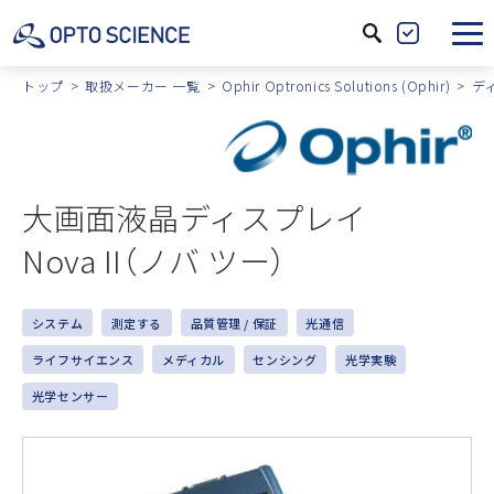
サ
製
イ
品
トップ
取扱メーカー 一覧
Ophir Optronics Solutions (Ophir)
デ
ト
絞
内
込
検
索
大画面液晶ディスプレイ
Nova II（ノバ ツー）
システム
測定する
品質管理 / 保証
光通信
ライフサイエンス
メディカル
センシング
光学実験
光学センサー