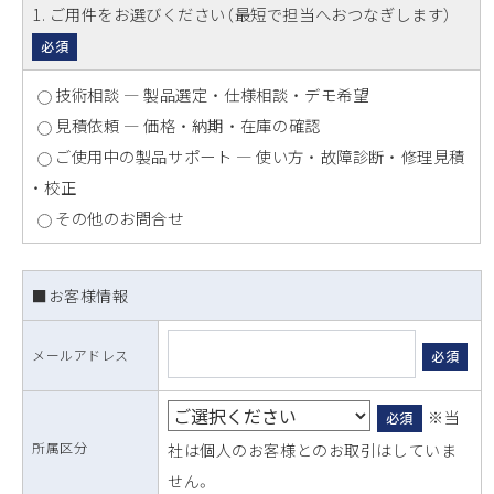
1
. ご用件をお選びください（最短で担当へおつなぎします）
必須
技術相談 ― 製品選定 ・ 仕様相談 ・ デモ希望
見積依頼 ― 価格 ・ 納期 ・ 在庫の確認
ご使用中の製品サポート ― 使い方 ・ 故障診断 ・ 修理見積
・ 校正
その他のお問合せ
■お客様情報
メールアドレス
必須
※当
必須
所属区分
社は個人のお客様とのお取引はしていま
せん。