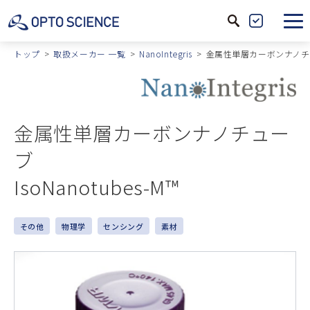
サ
製
イ
品
トップ
取扱メーカー 一覧
NanoIntegris
金属性単層カーボンナノチューブ
ト
絞
内
込
検
索
金属性単層カーボンナノチュー
ブ
IsoNanotubes-M™
その他
物理学
センシング
素材