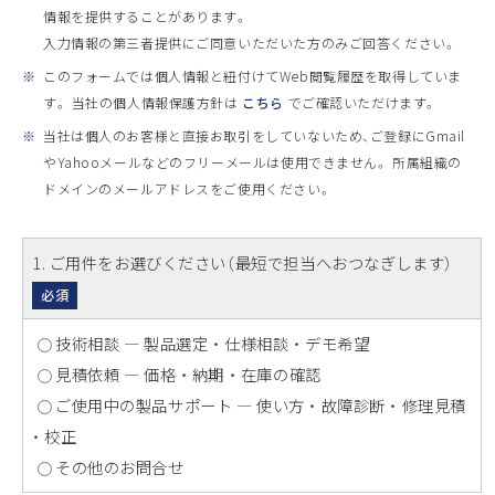
情報を提供することがあります。
入力情報の第三者提供にご同意いただいた方のみご回答ください。
※
このフォームでは個人情報と紐付けてWeb閲覧履歴を取得していま
す。 当社の個人情報保護方針は
こちら
でご確認いただけます。
※
当社は個人のお客様と直接お取引をしていないため、ご登録にGmail
やYahooメールなどのフリーメールは使用できません。 所属組織の
ドメインのメールアドレスをご使用ください。
1
. ご用件をお選びください（最短で担当へおつなぎします）
必須
技術相談 ― 製品選定 ・ 仕様相談 ・ デモ希望
見積依頼 ― 価格 ・ 納期 ・ 在庫の確認
ご使用中の製品サポート ― 使い方 ・ 故障診断 ・ 修理見積
・ 校正
その他のお問合せ