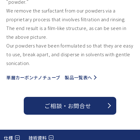
"powder."
We remove the surfactant from our powders via a
proprietary process that involves filtration and rinsing.
The end result is a film-like structure, as can be seen in
the above picture.
Our powders have been formulated so that they are easy
to use, break apart, and disperse in solvents with gentle
sonication.
単層カーボンナノチューブ 製品一覧表へ
ご相談 ・ お問合せ
仕様
技術資料