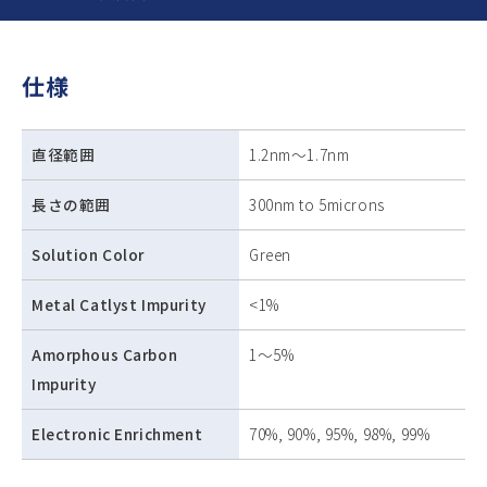
仕様
直径範囲
1.2nm～1.7nm
長さの範囲
300nm to 5microns
Solution Color
Green
Metal Catlyst Impurity
<1%
Amorphous Carbon
1～5%
Impurity
Electronic Enrichment
70%, 90%, 95%, 98%, 99%