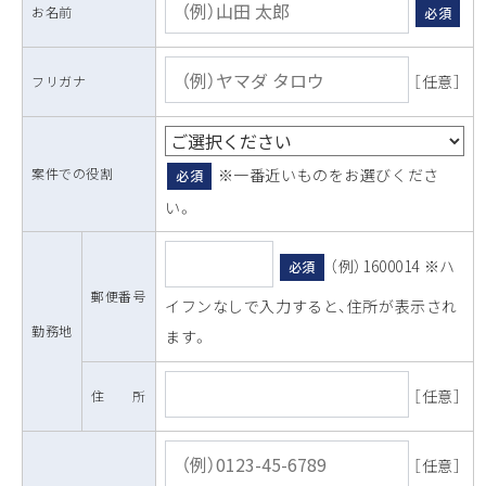
お名前
必須
［任意］
フリガナ
案件での役割
※一番近いものをお選びくださ
必須
い。
（例）1600014 ※ハ
必須
郵便番号
イフンなしで入力すると、住所が表示され
勤務地
ます。
［任意］
住 所
［任意］