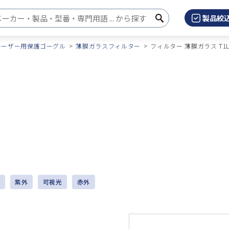
製品絞
検
検索キーワード入力
索
レーザー用保護ゴーグル
薄膜ガラスフィルター
フィルター 薄膜ガラス T1L
ー
紫外
可視光
赤外