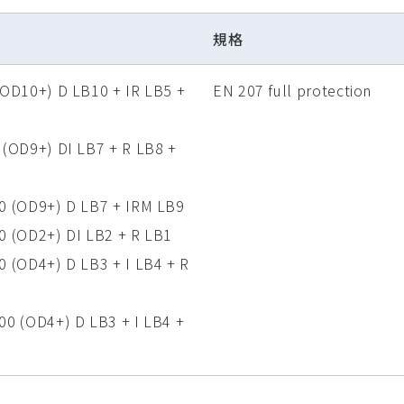
規格
(OD10+) D LB10 + IR LB5 +
EN 207 full protection
 (OD9+) DI LB7 + R LB8 +
00 (OD9+) D LB7 + IRM LB9
0 (OD2+) DI LB2 + R LB1
0 (OD4+) D LB3 + I LB4 + R
00 (OD4+) D LB3 + I LB4 +