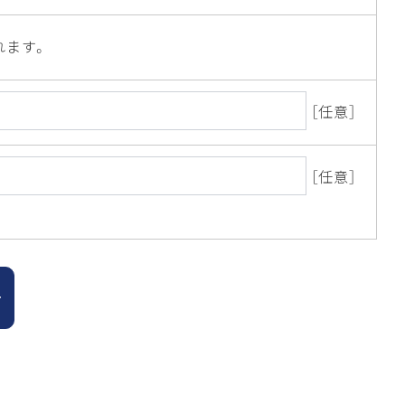
れます。
［任意］
［任意］