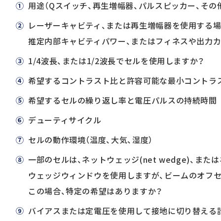
①
用途（Qスイッチ、再生増幅器、パルスピッカー、その
②
レーザーキャビティ、または再生増幅器を使用する場
推定内部キャビティパワー、またはフィネスや出力
③
1/4波長、または1/2波長でセルを使用しますか？
④
希望するコントラスト比と許容可能な最小コントラ
⑤
希望するセルの繰り返し率と電圧パルスの持続時間
⑥
デューティサイクル
⑦
セルの動作環境（温度、大気、湿度）
⑧
一部のセルは、ネットウェッジ(net wedge)、または
ウェッジウィンドウを使用しますが、ビームのオフ
この場合、特定の希望はありますか？
⑨
バイアスまたは定電圧を使用して接地に切り替える