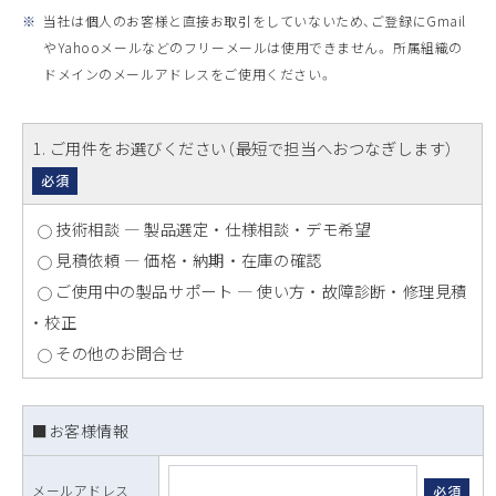
※
当社は個人のお客様と直接お取引をしていないため、ご登録にGmail
やYahooメールなどのフリーメールは使用できません。 所属組織の
ドメインのメールアドレスをご使用ください。
1
. ご用件をお選びください（最短で担当へおつなぎします）
必須
技術相談 ― 製品選定 ・ 仕様相談 ・ デモ希望
見積依頼 ― 価格 ・ 納期 ・ 在庫の確認
ご使用中の製品サポート ― 使い方 ・ 故障診断 ・ 修理見積
・ 校正
その他のお問合せ
■お客様情報
メールアドレス
必須