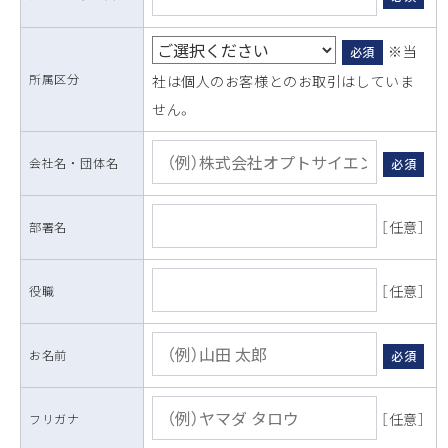
※当
必須
所属区分
社は個人のお客様とのお取引はしていま
せん。
会社名 ・ 団体名
必須
［任意］
部署名
［任意］
役職
お名前
必須
［任意］
フリガナ