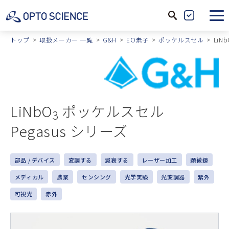
サ
製
イ
品
トップ
取扱メーカー 一覧
G&H
EO素子
ポッケルスセル
LiN
ト
絞
内
込
検
索
LiNbO
ポッケルスセル
3
Pegasus シリーズ
部品 / デバイス
変調する
減衰する
レーザー加工
顕微鏡
メディカル
農業
センシング
光学実験
光変調器
紫外
可視光
赤外