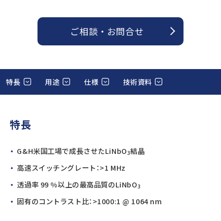
ご相談 ・ お問合せ
特長
用途
仕様
技術資料
特長
G&H米国工場で成長させたLiNbO
結晶
3
高速スイッチングレート：>1 MHz
透過率 99 %以上の最高品質のLiNbO
3
固有のコントラスト比：>1000:1 @ 1064 nm