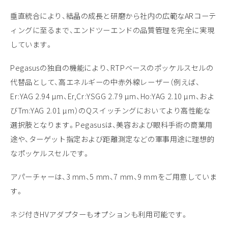
垂直統合により、結晶の成長と研磨から社内の広範なARコーテ
ィングに至るまで、エンドツーエンドの品質管理を完全に実現
しています。
Pegasusの独自の機能により、RTPベースのポッケルスセルの
代替品として、高エネルギーの中赤外線レーザー（例えば、
Er:YAG 2.94 µm、Er,Cr:YSGG 2.79 µm、Ho:YAG 2.10 µm、およ
びTm:YAG 2.01 µm）のQスイッチングにおいてより高性能な
選択肢となります。Pegasusは、美容および眼科手術の商業用
途や、ターゲット指定および距離測定などの軍事用途に理想的
なポッケルスセルです。
アパーチャーは、3 mm、5 mm、7 mm、9 mmをご用意していま
す。
ネジ付きHVアダプターもオプションも利用可能です。