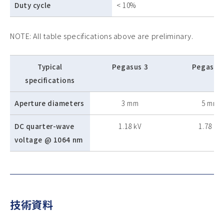
Duty cycle
< 10%
NOTE: All table specifications above are preliminary.
Typical
Pegasus 3
Pegasus
specifications
Aperture diameters
3 mm
5 mm
DC quarter-wave
1.18 kV
1.78 kV
voltage @ 1064 nm
技術資料