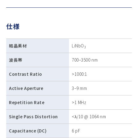
仕様
結晶素材
LiNbO
3
波長帯
700–3500 nm
Contrast Ratio
>1000:1
Active Aperture
3–9 mm
Repetition Rate
>1 MHz
Single Pass Distortion
<λ/10 @ 1064 nm
Capacitance (DC)
6 pF