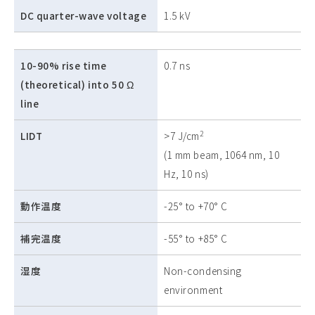
DC quarter-wave voltage
1.5 kV
10-90% rise time
0.7 ns
(theoretical) into 50 Ω
line
2
LIDT
>7 J/cm
(1 mm beam, 1064 nm, 10
Hz, 10 ns)
動作温度
-25° to +70° C
補完温度
-55° to +85° C
湿度
Non-condensing
environment