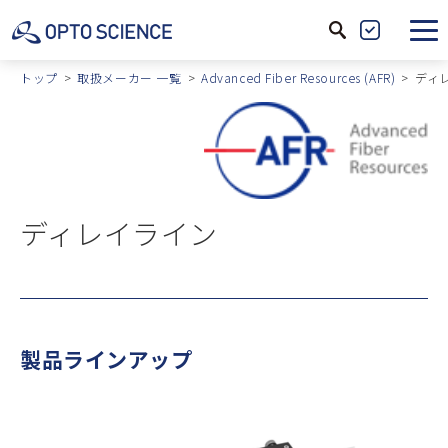
サ
製
イ
品
トップ
取扱メーカー 一覧
Advanced Fiber Resources (AFR)
ディ
ト
絞
内
込
検
索
ディレイライン
製品ラインアップ