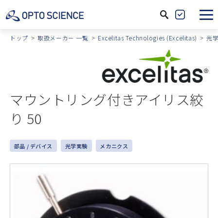
サ
製
イ
品
トップ
取扱メーカー 一覧
Excelitas Technologies (Excelitas)
光学
ト
絞
内
込
検
索
マウントリング付きアイリス絞
り 50
部品 / デバイス
光学実験
メカニクス