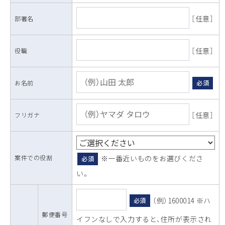
［任意］
部署名
［任意］
役職
お名前
必須
［任意］
フリガナ
案件での役割
※一番近いものをお選びくださ
必須
い。
（例）1600014 ※ハ
必須
郵便番号
イフンなしで入力すると、住所が表示され