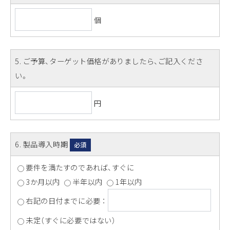
個
5
. ご予算、ターゲット価格がありましたら、ご記入くださ
い。
円
6
. 製品導入時期
必須
要件を満たすのであれば、すぐに
3か月以内
半年以内
1年以内
右記の日付までに必要 ：
未定（すぐに必要ではない）