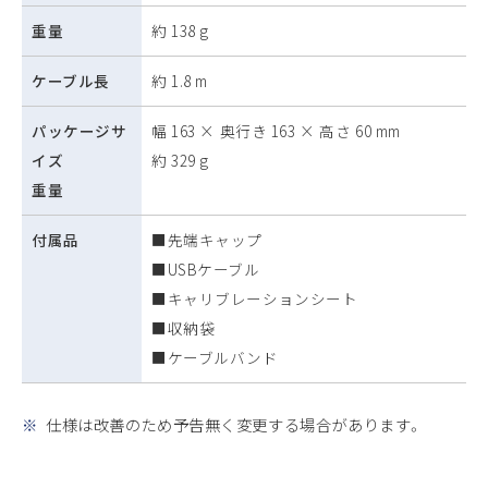
重量
約 138 g
ケーブル長
約 1.8 m
パッケージサ
幅 163 × 奥行き 163 × 高さ 60 mm
イズ
約 329 g
重量
付属品
■先端キャップ
■USBケーブル
■キャリブレーションシート
■収納袋
■ケーブルバンド
※
仕様は改善のため予告無く変更する場合があります。