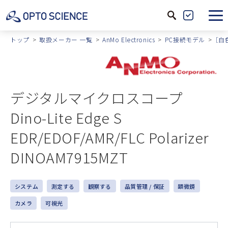
サ
製
イ
品
トップ
取扱メーカー 一覧
AnMo Electronics
PC接続モデル
［白
ト
絞
内
込
検
索
デジタルマイクロスコープ
Dino-Lite Edge S
EDR/EDOF/AMR/FLC Polarizer
DINOAM7915MZT
システム
測定する
観察する
品質管理 / 保証
顕微鏡
カメラ
可視光