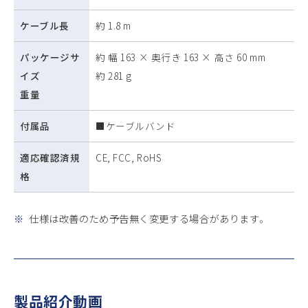
ケーブル長
約 1.8 m
パッケージサ
約 幅 163 × 奥行き 163 × 高さ 60 mm
イズ
約 281 g
重量
付属品
■ケーブルバンド
適応確認済規
CE, FCC, RoHS
格
※
仕様は改善のため予告無く変更する場合があります。
製品紹介動画