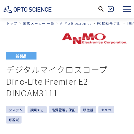
サ
製
イ
品
トップ
取扱メーカー 一覧
AnMo Electronics
PC接続モデル
［白
ト
絞
内
込
検
索
新製品
デジタルマイクロスコープ
Dino-Lite Premier E2
DINOAM3111
システム
観察する
品質管理 / 保証
顕微鏡
カメラ
可視光