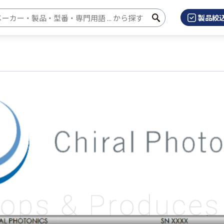
製品絞
検
検索キーワード入力
索