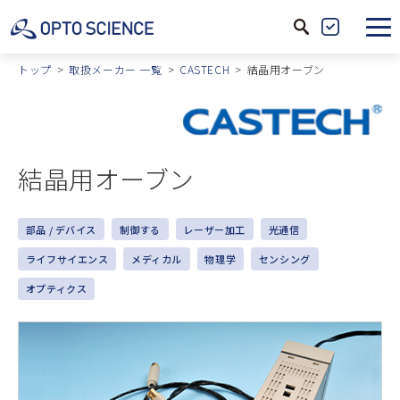
サ
製
イ
品
トップ
取扱メーカー 一覧
CASTECH
結晶用オーブン
ト
絞
内
込
検
索
結晶用オーブン
部品 / デバイス
制御する
レーザー加工
光通信
ライフサイエンス
メディカル
物理学
センシング
オプティクス