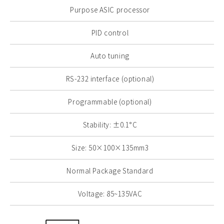
Purpose ASIC processor
PID control
Auto tuning
RS-232 interface (optional)
Programmable (optional)
Stability: ±0.1°C
Size: 50×100×135mm3
Normal Package Standard
Voltage: 85~135VAC