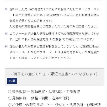
※
当社は仕入先（海外を含む）とともにお客様に対してサービス ・ サポ
ートなどを提供するため、必要な範囲で、仕入先に対しお客様の個人
情報を提供することがあります。
入力情報の第三者提供にご同意いただいた方のみご回答ください。
※
このフォームでは個人情報と紐付けてWeb閲覧履歴を取得していま
す。 当社の個人情報保護方針は
こちら
でご確認いただけます。
※
当社は個人のお客様と直接お取引をしていないため、ご登録にGmail
やYahooメールなどのフリーメールは使用できません。 所属組織の
ドメインのメールアドレスをご使用ください。
1
. ご用件をお選びください（最短で担当へおつなぎします）
必須
技術相談 ― 製品選定 ・ 仕様相談 ・ デモ希望
見積依頼 ― 価格 ・ 納期 ・ 在庫の確認
ご使用中の製品サポート ― 使い方 ・ 故障診断 ・ 修理見積