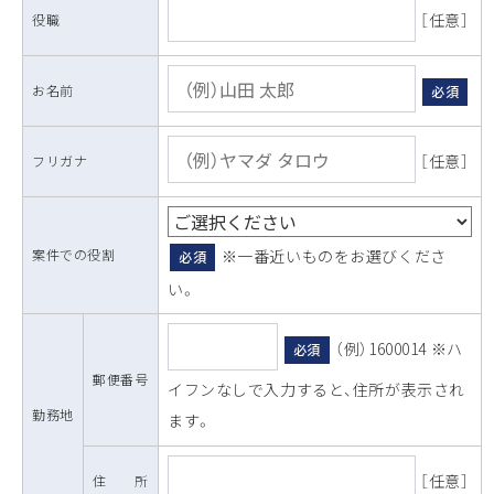
［任意］
役職
お名前
必須
［任意］
フリガナ
案件での役割
※一番近いものをお選びくださ
必須
い。
（例）1600014 ※ハ
必須
郵便番号
イフンなしで入力すると、住所が表示され
勤務地
ます。
［任意］
住 所