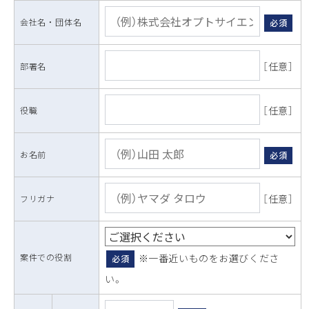
会社名 ・ 団体名
必須
［任意］
部署名
［任意］
役職
お名前
必須
［任意］
フリガナ
案件での役割
※一番近いものをお選びくださ
必須
い。