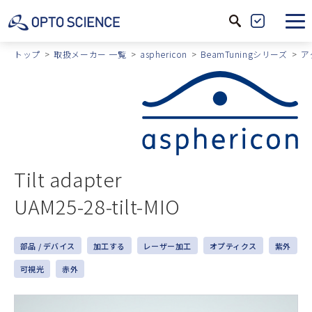
サ
製
イ
品
トップ
取扱メーカー 一覧
asphericon
BeamTuningシリーズ
ア
ト
絞
内
込
検
索
Tilt adapter
UAM25-28-tilt-MIO
部品 / デバイス
加工する
レーザー加工
オプティクス
紫外
可視光
赤外