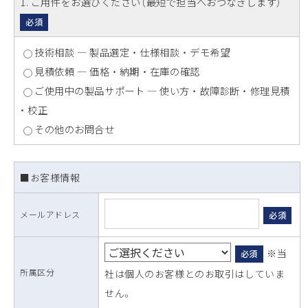
1
. ご用件をお選びください（最短で担当へおつなぎします）
必須
技術相談 ― 製品選定 ・ 仕様相談 ・ デモ希望
見積依頼 ― 価格 ・ 納期 ・ 在庫の確認
ご使用中の製品サポート ― 使い方 ・ 故障診断 ・ 修理見積
・ 校正
その他のお問合せ
■お客様情報
メールアドレス
必須
※当
必須
所属区分
社は個人のお客様とのお取引はしていま
せん。