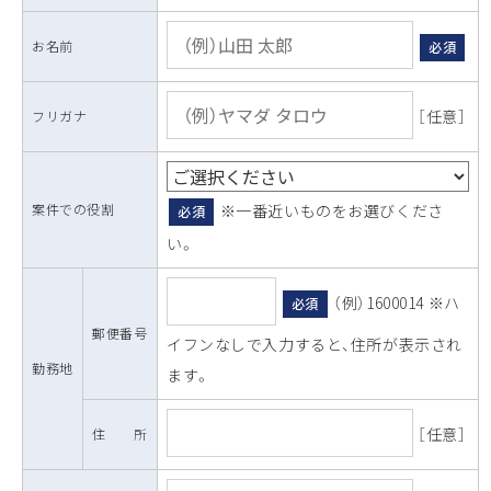
お名前
必須
［任意］
フリガナ
案件での役割
※一番近いものをお選びくださ
必須
い。
（例）1600014 ※ハ
必須
郵便番号
イフンなしで入力すると、住所が表示され
勤務地
ます。
［任意］
住 所