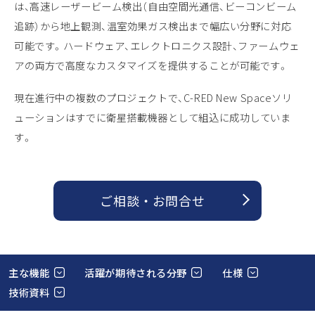
は、高速レーザービーム検出（自由空間光通信、ビーコンビーム
追跡）から地上観測、温室効果ガス検出まで幅広い分野に対応
可能です。ハードウェア、エレクトロニクス設計、ファームウェ
アの両方で高度なカスタマイズを提供することが可能です。
現在進行中の複数のプロジェクトで、C-RED New Spaceソリ
ューションはすでに衛星搭載機器として組込に成功していま
す。
ご相談 ・ お問合せ
主な機能
活躍が期待される分野
仕様
技術資料