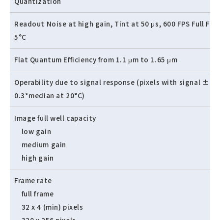
Quantization
Readout Noise at high gain, Tint at 50 μs, 600 FPS Full Fra
5°C
Flat Quantum Efficiency from 1.1 μm to 1.65 μm
Operability due to signal response (pixels with signal ±
0.3*median at 20°C)
Image full well capacity
low gain
medium gain
high gain
Frame rate
full frame
32 x 4 (min) pixels
320 x 256 pixels