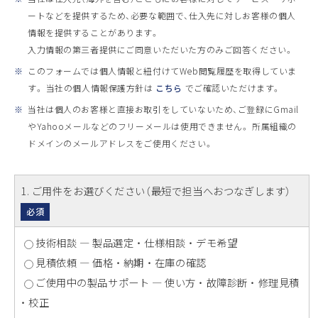
ートなどを提供するため、必要な範囲で、仕入先に対しお客様の個人
情報を提供することがあります。
入力情報の第三者提供にご同意いただいた方のみご回答ください。
※
このフォームでは個人情報と紐付けてWeb閲覧履歴を取得していま
す。 当社の個人情報保護方針は
こちら
でご確認いただけます。
※
当社は個人のお客様と直接お取引をしていないため、ご登録にGmail
やYahooメールなどのフリーメールは使用できません。 所属組織の
ドメインのメールアドレスをご使用ください。
1
. ご用件をお選びください（最短で担当へおつなぎします）
必須
技術相談 ― 製品選定 ・ 仕様相談 ・ デモ希望
見積依頼 ― 価格 ・ 納期 ・ 在庫の確認
ご使用中の製品サポート ― 使い方 ・ 故障診断 ・ 修理見積
・ 校正