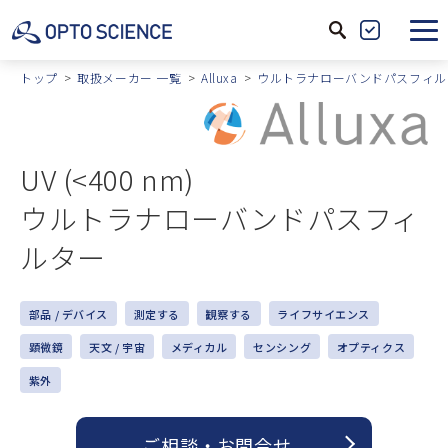
サ
製
イ
品
トップ
取扱メーカー 一覧
Alluxa
ウルトラナローバンドパスフィル
ト
絞
内
込
検
UV (<400 nm)
索
ウルトラナローバンドパスフィ
ルター
部品 / デバイス
測定する
観察する
ライフサイエンス
顕微鏡
天文 / 宇宙
メディカル
センシング
オプティクス
紫外
ご相談 ・ お問合せ