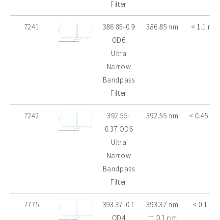
Filter
7241
386.85-0.9
386.85 nm
< 1.1 nm
OD6
Ultra
Narrow
Bandpass
Filter
7242
392.55-
392.55 nm
< 0.45 nm
0.37 OD6
Ultra
Narrow
Bandpass
Filter
7775
393.37-0.1
393.37 nm
< 0.1 nm
OD4
± 0.1 nm