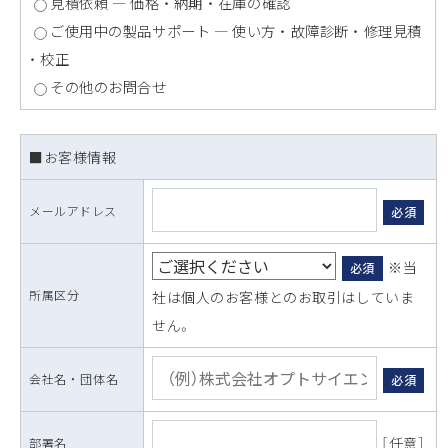
見積依頼 ― 価格 ・ 納期 ・ 在庫の確認
ご使用中の製品サポート ― 使い方 ・ 故障診断 ・ 修理見積
・ 校正
その他のお問合せ
■お客様情報
メールアドレス
必須
※当
必須
所属区分
社は個人のお客様とのお取引はしていま
せん。
会社名 ・ 団体名
必須
［任意］
部署名