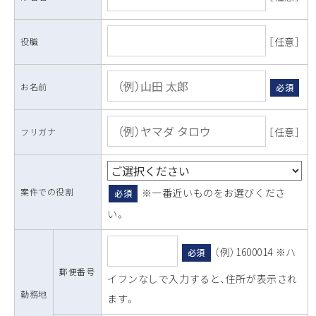
［任意］
役職
お名前
必須
［任意］
フリガナ
案件での役割
※一番近いものをお選びくださ
必須
い。
（例）1600014 ※ハ
必須
郵便番号
イフンなしで入力すると、住所が表示され
勤務地
ます。