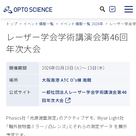
サ
製
イ
品
トップ
イベント情報一覧
イベント情報一覧 2026年
レーザー学会学
ト
絞
レーザー学会学術講演会第46回
内
込
年次大会
検
索
開催期間
2026年01月13日（火）～ 15日（木）
場所
大阪南港 ATC O's棟 南館
公式サイト
一般社団法人レーザー学会学術講演会第46
回年次大会
Phasics社 「光源波面測定」のアクティブデモ、 Wyse Light社
「軸外放物面ミラー / 凸レンズ」とそれらの測定データ を展示
予定です。