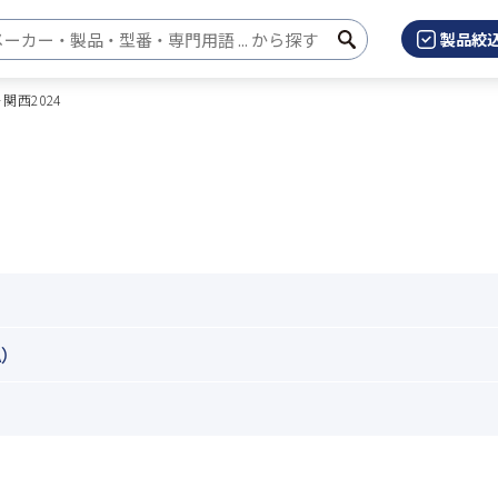
製品絞
検
検索キーワード入力
索
関西2024
）